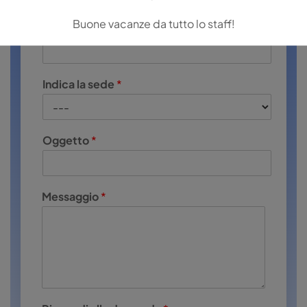
Buone vacanze da tutto lo staff!
Email
*
Indica la sede
*
Oggetto
*
Messaggio
*