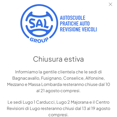
SAL LUGO 1, CENTRO – AGENZIA E AUTOSCUOLE
PRENOTA IL TUO
Chiusura estiva
APPUNTAMENTO
Informiamo la gentile clientela che le sedi di
Il nostro team risponderà nel
Bagnacavallo, Fusignano, Conselice, Alfonsine,
più breve tempo possibile!
Mezzano e Massa Lombarda resteranno chiuse dal 10
al 21 agosto compresi.
Le sedi Lugo 1 Carducci, Lugo 2 Majorana e il Centro
Nome
*
Revisioni di Lugo resteranno chiusi dal 13 al 19 agosto
compresi.