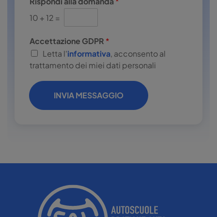
Rispondi alla domanda
*
10
+
12
=
Accettazione GDPR
*
Letta l'
informativa
, acconsento al
trattamento dei miei dati personali
INVIA MESSAGGIO