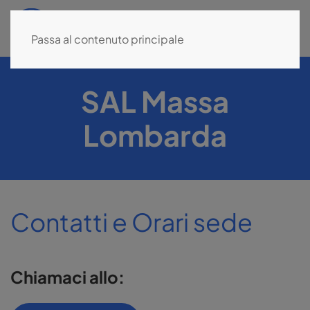
MENU
Passa al contenuto principale
SAL Massa
Lombarda
Contatti e Orari sede
Chiamaci allo: