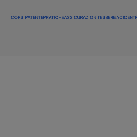
CORSI PATENTE
PRATICHE
ASSICURAZIONI
TESSERE ACI
CENTR