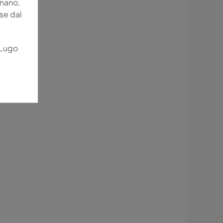
gnano,
se dal
 Lugo