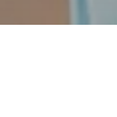
La Guida accompagnata o GA
permette ai minorenni di almeno 17
anni, già in possesso della patente
A1 o B1, di esercitarsi alla guida di
un’auto sotto la supervisione di un
accompagnatore designato, in vista
del conseguimento della patente B.