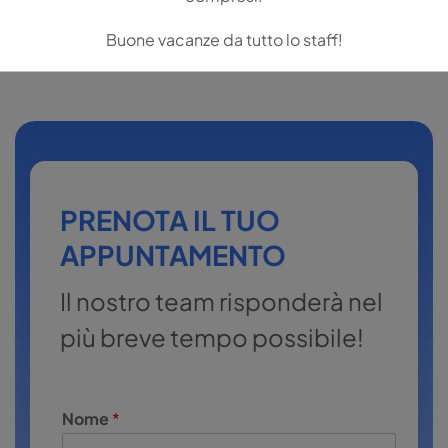
amministrazione@autoscuolesal.it
.
Buone vacanze da tutto lo staff!
PRENOTA IL TUO
APPUNTAMENTO
Il nostro team risponderà nel
più breve tempo possibile!
Nome
*